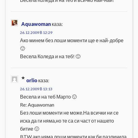
Aquawoman
каза:
26.12.2009 В 12:29
Ако минем без лоши моменти ще е най-добре
🙂
Весела Коледа и на теб! 🙂
orlio
каза:
26.12.2009 В 13:13
Весела и на теб Марто 🙂
Re: Aquawoman
Без лоши моменти не може.На всички ни се
иска да ги няма,но те са си част от нашето
битие 🙂
BTW ако няма лоши моменти как би различила