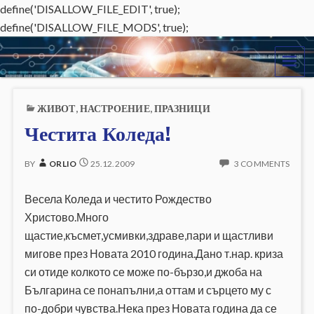
define('DISALLOW_FILE_EDIT', true);
define('DISALLOW_FILE_MODS', true);
o
ME
r
ЖИВОТ
,
НАСТРОЕНИЕ
,
ПРАЗНИЦИ
l
Честита Коледа!
i
BY
ORLIO
25.12.2009
3 COMMENTS
o
Весела Коледа и честито Рождество
.
Христово.Много
e
щастие,късмет,усмивки,здраве,пари и щастливи
мигове през Новата 2010 година.Дано т.нар. криза
u
си отиде колкото се може по-бързо,и джоба на
Българина се понапълни,а оттам и сърцето му с
по-добри чувства.Нека през Новата година да се