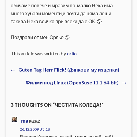
обичаме повече и мразим по-малко.Нека има
много хубави моменти,и почти да няма лоши
такива.Нека всичко при всеки да е ОК. 🙂
Поздрави от мен Орльо 🙂
This article was written by
orlio
Previous
←
Guten Tag Herr Flick! (Дянкови му изцепки)
Навигация
post:
Next
Филми под Linux (OpenSuse 11.1 64-bit)
→
post:
3 THOUGHTS ON “ЧЕСТИТА КОЛЕДА!”
ma
каза:
26.12.2009 В 3:18
Весела Коледа и на теб и всичко най-най!