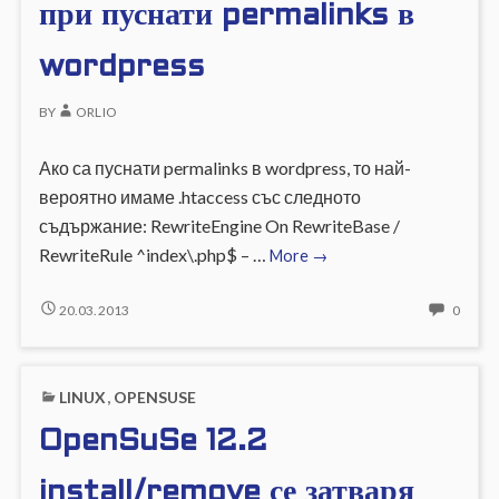
ИМАТ
IP
при пуснати permalinks в
достъп
ДОСТЪП
АДРЕ
до
ДО
ДА
wordpress
сайт
САЙТ
ИМАТ
ДОСТ
BY
ORLIO
ДО
САЙТ
Ако са пуснати permalinks в wordpress, то най-
вероятно имаме .htaccess със следното
съдържание: RewriteEngine On RewriteBase /
lighttpd
RewriteRule ^index\.php$ – …
More
→
и
rewrite
LIGHTTPD
NO
20.03.2013
0
И
COMM
rules
REWRITE
ON
при
RULES
LIGHT
пуснати
LINUX
,
OPENSUSE
ПРИ
И
permalinks
ПУСНАТИ
REWR
OpenSuSe 12.2
в
PERMALINKS
RULES
В
ПРИ
wordpress
WORDPRESS
ПУСН
install/remove се затваря