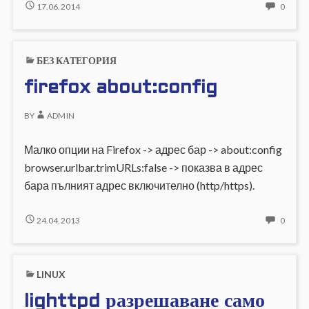
определен
МОНИТОРИНГ
NO
17.06.2014
0
НА
COMM
стринг
ОПРЕДЕЛЕН
ON
в
СТРИНГ
МОНИ
сайт
БЕЗ КАТЕГОРИЯ
В
НА
с
САЙТ
ОПРЕ
firefox about:config
nagios
С
СТРИ
NAGIOS
В
BY
ADMIN
САЙТ
С
NAGI
Малко опции на Firefox -> адрес бар -> about:config
browser.urlbar.trimURLs:false -> показва в адрес
бара пълният адрес включително (http/https).
FIREFOX
NO
24.04.2013
0
ABOUT:CONFIG
COMM
ON
FIREF
LINUX
ABOU
lighttpd разрешаване само