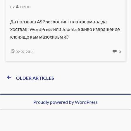
BY
ORLIO
Да ползваш ASP.net хостинг платформа за да
хостваш WordPress или Joomla е живо извращение
клонящо към мазохизъм 🙂
ИЗВРАЩЕНИЕ
NO
09.07.2011
0
С
COMM
ХОСТИНГ
ON
ПЛАТФОРМА
ИЗВР
С
OLDER ARTICLES
Навигация
ХОСТ
ПЛАТ
Proudly powered by WordPress
o
r
l
i
o
.
e