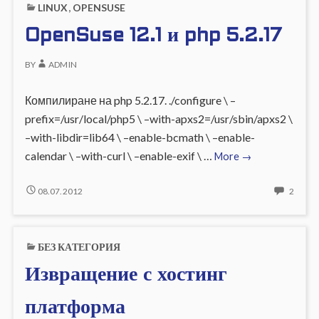
LINUX
,
OPENSUSE
12.2
–
OpenSuse 12.1 и php 5.2.17
VLC
BY
ADMIN
Компилиране на php 5.2.17. ./configure \ –
prefix=/usr/local/php5 \ –with-apxs2=/usr/sbin/apxs2 \
–with-libdir=lib64 \ –enable-bcmath \ –enable-
OpenSuse
calendar \ –with-curl \ –enable-exif \ …
More
→
12.1
и
OPENSUSE
2
08.07.2012
2
12.1
COMM
php
И
ON
5.2.17
PHP
OPEN
БЕЗ КАТЕГОРИЯ
5.2.17
12.1
И
Извращение с хостинг
PHP
5.2.17
платформа