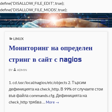
define('DISALLOW_FILE_EDIT', true);
define('DISALLOW_FILE_MODS', true);
o
ME
r
LINUX
l
Мониторинг на определен
i
стринг в сайт с nagios
o
BY
ADMIN
.
e
1. cd /usr/local/nagios/etc/objects 2. Търсим
дефиницията на check_http. В 99% от случаите стои
u
във файла commands.cfg. Дефиницията на
Мониторинг
check_http трябва …
More
→
на