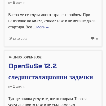
BY
ADMIN
Вчера ми се случи много странен проблем. При
натискане на alt+f2, krunner така и не искаше да се
OpenSuSe
стартира. Все …
More
→
12.2
alt+f2
OPENSUSE
NO
13.02.2013
0
12.2
COMM
не
ALT+F2
ON
работи
НЕ
OPEN
или
LINUX
,
OPENSUSE
РАБОТИ
12.2
счупен
ИЛИ
ALT+F
OpenSuSe 12.2
krunner
СЧУПЕН
НЕ
KRUNNER
РАБО
ИЛИ
слединсталационни задачки
СЧУП
KRUN
BY
ADMIN
Тук ще опиша услугите, които спирам. Това са
услуги на които така и не съм намерил