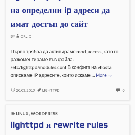
на определни ip адреси да
имат достъп до сайт
BY
ORLIO
Първо трябва да активираме mod_access, като го
разкоментираме във файла:
/etc/lighttpd/modules.conf В конфига на vhosta
lighttpd
описваме IP адресите, които искаме …
More
→
разрешаване
само
LIGHTTPD
NO
20.03.2013
LIGHTTPD
0
РАЗРЕШАВАНЕ
COMM
на
САМО
ON
определни
НА
LIGHT
ip
LINUX
,
WORDPRESS
ОПРЕДЕЛНИ
РАЗР
адреси
IP
САМ
lighttpd и rewrite rules
да
АДРЕСИ
НА
ДА
ОПРЕ
имат