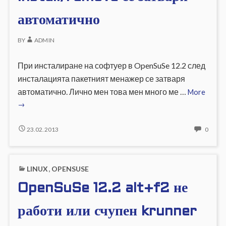
PERM
В
автоматично
WORD
BY
ADMIN
При инсталиране на софтуер в OpenSuSe 12.2 след
инсталацията пакетният менажер се затваря
Open
автоматично. Лично мен това мен много ме …
More
12.2
→
instal
се
OPENSUSE
NO
23.02.2013
0
12.2
COMM
затва
INSTALL/REMOVE
ON
автом
СЕ
OPEN
LINUX
,
OPENSUSE
ЗАТВАРЯ
12.2
АВТОМАТИЧНО
INSTA
OpenSuSe 12.2 alt+f2 не
СЕ
ЗАТВ
АВТО
работи или счупен krunner