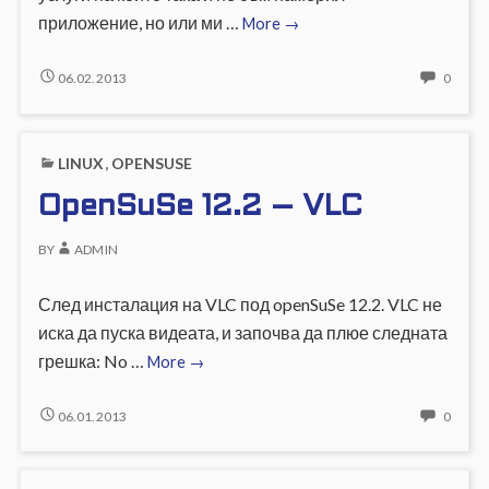
OpenSuSe
приложение, но или ми …
More
→
12.2
слединсталационни
OPENSUSE
NO
06.02.2013
0
12.2
COMM
задачки
СЛЕДИНСТАЛАЦИОННИ
ON
ЗАДАЧКИ
OPEN
LINUX
,
OPENSUSE
12.2
СЛЕД
OpenSuSe 12.2 – VLC
ЗАДА
BY
ADMIN
След инсталация на VLC под openSuSe 12.2. VLC не
иска да пуска видеата, и започва да плюе следната
OpenSuSe
грешка: No …
More
→
12.2
–
OPENSUSE
NO
06.01.2013
0
12.2
COMM
VLC
–
ON
VLC
OPEN