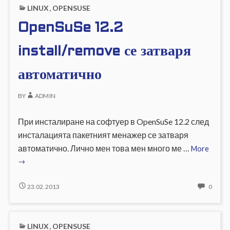
LINUX
,
OPENSUSE
ABOU
OpenSuSe 12.2
install/remove се затваря
автоматично
BY
ADMIN
При инсталиране на софтуер в OpenSuSe 12.2 след
инсталацията пакетният менажер се затваря
Open
автоматично. Лично мен това мен много ме …
More
12.2
→
instal
се
OPENSUSE
NO
23.02.2013
0
12.2
COMM
затва
INSTALL/REMOVE
ON
автом
СЕ
OPEN
LINUX
,
OPENSUSE
ЗАТВАРЯ
12.2