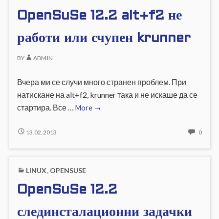
АВТОМАТИЧНО
INSTA
OpenSuSe 12.2 alt+f2 не
СЕ
ЗАТВ
АВТО
работи или счупен krunner
BY
ADMIN
Вчера ми се случи много странен проблем. При
натискане на alt+f2, krunner така и не искаше да се
OpenSuSe
стартира. Все …
More
→
12.2
alt+f2
OPENSUSE
NO
13.02.2013
0
12.2
COMM
не
ALT+F2
ON
работи
НЕ
OPEN
или
LINUX
,
OPENSUSE
РАБОТИ
12.2
счупен
ИЛИ
ALT+F
OpenSuSe 12.2
krunner
СЧУПЕН
НЕ
KRUNNER
РАБО
ИЛИ
слединсталационни задачки