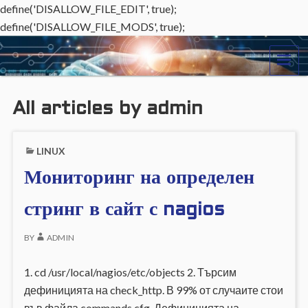
define('DISALLOW_FILE_EDIT', true);
define('DISALLOW_FILE_MODS', true);
o
ME
r
All articles by admin
l
i
LINUX
o
Мониторинг на определен
.
стринг в сайт с nagios
e
BY
ADMIN
u
1. cd /usr/local/nagios/etc/objects 2. Търсим
дефиницията на check_http. В 99% от случаите стои
във файла commands.cfg. Дефиницията на