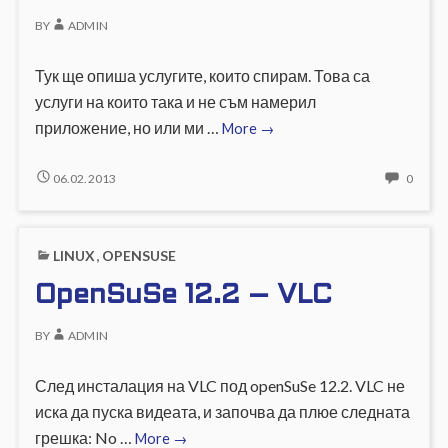
СЧУП
KRUN
BY
ADMIN
Тук ще опиша услугите, които спирам. Това са
услуги на които така и не съм намерил
OpenSuSe
приложение, но или ми …
More
→
12.2
слединсталационни
OPENSUSE
NO
06.02.2013
0
12.2
COMM
задачки
СЛЕДИНСТАЛАЦИОННИ
ON
ЗАДАЧКИ
OPEN
LINUX
,
OPENSUSE
12.2
СЛЕД
OpenSuSe 12.2 – VLC
ЗАДА
BY
ADMIN
След инсталация на VLC под openSuSe 12.2. VLC не
иска да пуска видеата, и започва да плюе следната
OpenSuSe
грешка: No …
More
→