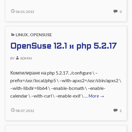
12.2
–
OPENSUSE
NO
06.01.2013
0
12.2
COMM
VLC
–
ON
VLC
OPEN
LINUX
,
OPENSUSE
12.2
–
OpenSuse 12.1 и php 5.2.17
VLC
BY
ADMIN
Компилиране на php 5.2.17. ./configure \ –
prefix=/usr/local/php5 \ –with-apxs2=/usr/sbin/apxs2 \
–with-libdir=lib64 \ –enable-bcmath \ –enable-
OpenSuse
calendar \ –with-curl \ –enable-exif \ …
More
→
12.1
и
OPENSUSE
2
08.07.2012
2
12.1
COMM
php
И
ON
5.2.17
PHP
OPEN