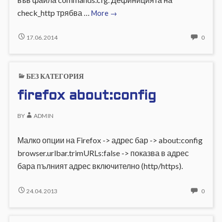
Мониторинг
check_http трябва …
More
→
на
определен
МОНИТОРИНГ
NO
17.06.2014
0
НА
COMM
стринг
ОПРЕДЕЛЕН
ON
в
СТРИНГ
МОНИ
сайт
БЕЗ КАТЕГОРИЯ
В
НА
с
САЙТ
ОПРЕ
firefox about:config
nagios
С
СТРИ
NAGIOS
В
BY
ADMIN
САЙТ
С
NAGI
Малко опции на Firefox -> адрес бар -> about:config
browser.urlbar.trimURLs:false -> показва в адрес
бара пълният адрес включително (http/https).
FIREFOX
NO
24.04.2013
0
ABOUT:CONFIG
COMM
ON
FIREF