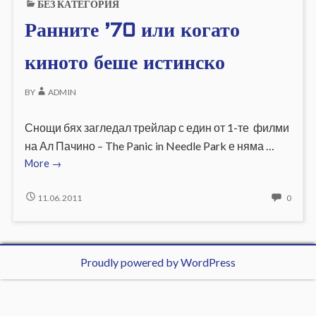
БЕЗ КАТЕГОРИЯ
5.2.17
12.1
И
Ранните ’70 или когато
PHP
5.2.17
киното беше истинско
BY
ADMIN
Снощи бях загледал трейлар с един от 1-те филми
на Ал Пачино – The Panic in Needle Park е няма …
Ранните
More
→
’70
или
РАННИТЕ
NO
11.06.2011
0
’70
COMM
когато
ИЛИ
ON
киното
КОГАТО
РАНН
беше
КИНОТО
’70
Proudly powered by WordPress
o
истинско
БЕШЕ
ИЛИ
r
ИСТИНСКО
КОГА
l
КИНО
i
o
БЕШЕ