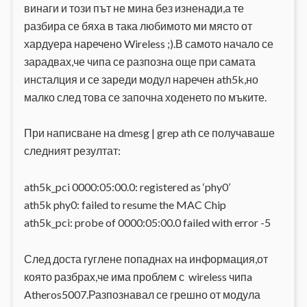
винаги и този път не мина без изненади,а те
разбира се бяха в така любимото ми място от
хардуера наречено Wireless ;).В самото начало се
зарадвах,че чипа се разпозна още при самата
инсталция и се зареди модул наречен ath5k,но
малко след това се започна ходенето по мъките.
При написване на dmesg | grep ath се получаваше
следният резултат:
ath5k_pci 0000:05:00.0: registered as ‘phy0’
ath5k phy0: failed to resume the MAC Chip
ath5k_pci: probe of 0000:05:00.0 failed with error -5
След доста гуглене попаднах на информация,от
която разбрах,че има проблем с wireless чипa
Atheros5007.Разпознавал се грешно от модула