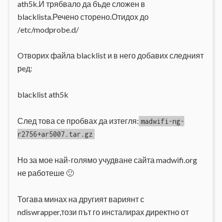
ath5k.И трябвало да бъде сложен в
blacklista.Речено сторено.Отидох до
/etc/modprobe.d/
Oтворих файла blacklist и в него добавих следният
рeд:
blacklist ath5k
След това се пробвах да изтегля:
madwifi-ng-
r2756+ar5007.tar.gz
Но за мое най-голямо учудване сайта madwifi.org
не работеше 🙂
Тогава минах на другият вариянт с
ndiswrapper,този път го инсталирах директно от