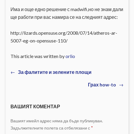
Има и още едно решение с madwifi,но не знам дали
ще работи при вас намира се на следният адрес:
http://lizards.opensuse.org/2008/07/14/atheros-ar-
5007-eg-on-opensuse-110/
This article was written by
orlio
Previous
←
За фалитите и зелените площи
Навигация
post:
Next
Грах how-to
→
post:
ВАШИЯТ КОМЕНТАР
Вашият имейл адрес няма да бъде публикуван.
Задължителните полета са отбелязани с
*