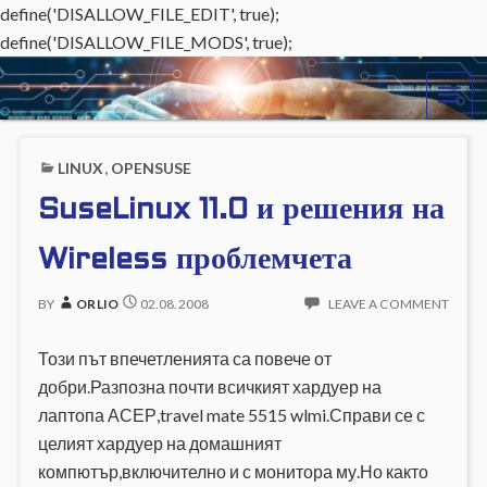
define('DISALLOW_FILE_EDIT', true);
define('DISALLOW_FILE_MODS', true);
o
ME
r
LINUX
,
OPENSUSE
l
SuseLinux 11.0 и решения на
i
Wireless проблемчета
o
BY
ORLIO
02.08.2008
LEAVE A COMMENT
.
e
Този път впечетленията са повече от
добри.Разпозна почти всичкият хардуер на
u
лаптопа АСЕР,travel mate 5515 wlmi.Справи се с
целият хардуер на домашният
компютър,включително и с монитора му.Но както