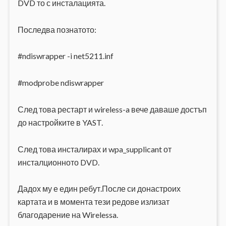
DVD то с инсталацията.
Последва познатото:
#ndiswrapper -i net5211.inf
#modprobe ndiswrapper
След това рестарт и wireless-a вече даваше достъп
до настройките в YAST.
След това инсталирах и wpa_supplicant от
инсталционното DVD.
Дадох му е един ребут.После си донастроих
картата и в момента тези редове излизат
благодарение на Wirelessa.