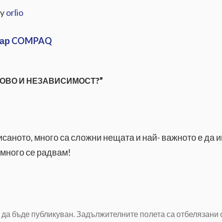
by
orlio
тар COMPAQ
СОВО И НЕЗАВИСИМОСТ?”
саното, много са сложни нещата и най- важното е да 
 много се радвам!
да бъде публикуван.
Задължителните полета са отбелязани 