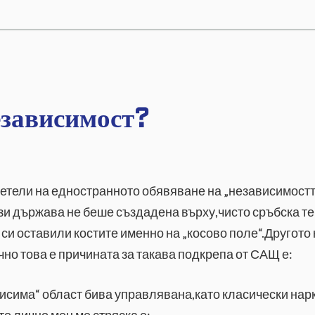
езависимост?
етели на едностранното обявяване на „независимостт
зи държава не беше създадена върху,чисто сръбска т
 си оставили костите именно на „косово поле“.Другото 
чно това е причината за такава подкрепа от САЩ е:
висима“ област бива управлявана,като класически нар
о лично мен ме стряска е: