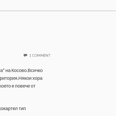
1 COMMENT
а“ на Косово.Всичко
еритория.Някои хора
което е повече от
кокартел тип