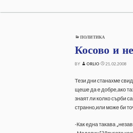
з
м
а
i
т
а
н
а
ПОЛИТИКА
o
е
д
Косово и н
и
н
.
о
21.02.2008
BY
ORLIO
б
и
Тези дни станахме свид
к
e
н
щеше да е добре,ако та
о
в
знаят ли колко сърби са
е
u
странно,или може би то
н
ч
о
-Как една такава „неза
в
е
„Меделин“?Другото коет