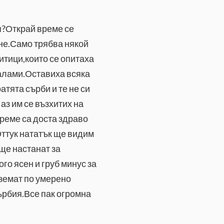
я?Открай време се
мне.Само трябва някой
итици,които се опитаха
балами.Оставиха всяка
тята сърби и те не си
аз им се възхитих на
време са доста здраво
Оттук нататък ще видим
 ще настанат за
го ясен и груб минус за
вземат по умерено
Сърбия.Все пак огромна