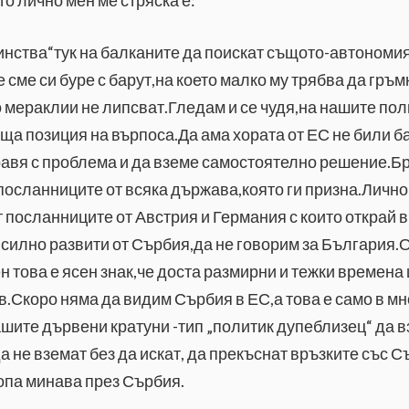
инства“тук на балканите да поискат същото-автономи
е сме си буре с барут,на което малко му трябва да гръ
мераклии не липсват.Гледам и се чудя,на нашите пол
обща позиция на върпоса.Да ама хората от ЕС не били 
авя с проблема и да вземе самостоятелно решение.Бра
осланниците от всяка държава,която ги призна.Лично 
т посланниците от Австрия и Германия с които открай 
о-силно развити от Сърбия,да не говорим за България.
н това е ясен знак,че доста размирни и тежки времена
.Скоро няма да видим Сърбия в ЕС,а това е само в мно
шите дървени кратуни -тип „политик дупеблизец“ да 
а не вземат без да искат, да прекъснат връзките със 
ропа минава през Сърбия.