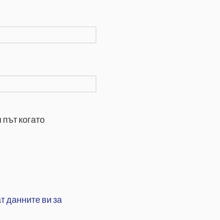
 път когато
т данните ви за