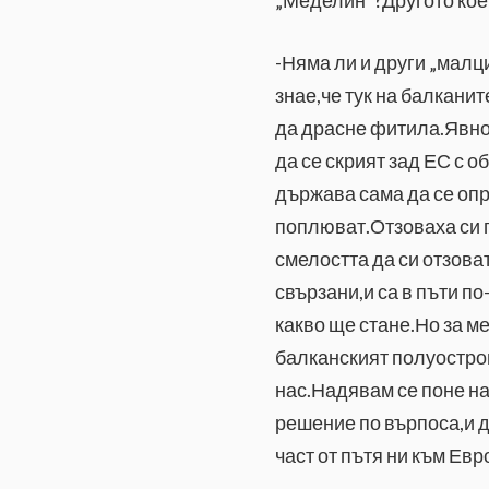
к
-Няма ли и други „малц
знае,че тук на балканит
да драсне фитила.Явно 
да се скрият зад ЕС с 
държава сама да се опр
поплюват.Отзоваха си п
смелостта да си отзова
свързани,и са в пъти п
какво ще стане.Но за ме
балканският полуостров
нас.Надявам се поне на
решение по върпоса,и д
част от пътя ни към Ев