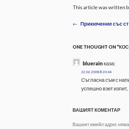
This article was written 
Previous
←
Прикючение със с
Навигация
post:
ONE THOUGHT ON “КО
bluerain
каза:
22.02.2008 В 20:44
Съгласна съм с напи
успешно взет изпит,
ВАШИЯТ КОМЕНТАР
Вашият имейл адрес няма 