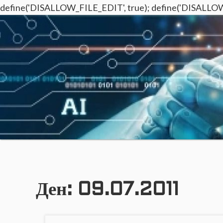
define('DISALLOW_FILE_EDIT', true); define('DISALLO
o
П
р
r
е
з
п
р
l
и
з
м
Ден:
09.07.2011
а
i
т
а
н