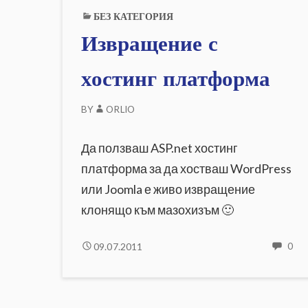
а
БЕЗ КАТЕГОРИЯ
o
е
д
Извращение с
и
н
.
о
хостинг платформа
б
и
BY
ORLIO
к
e
н
о
Да ползваш ASP.net хостинг
в
е
платформа за да хостваш WordPress
u
н
или Joomla е живо извращение
ч
о
клонящо към мазохизъм 🙂
в
е
к
ИЗВРАЩЕНИЕ
NO
09.07.2011
0
CO
С
ON
ХОСТИНГ
ИЗ
ПЛАТФОРМА
С